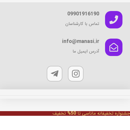
09901916190
تماس با کارشناسان
info@manasi.ir
آدرس ایمیل ما
جشنواره تخفیفانه ماناسی تا
50%
تخفیف