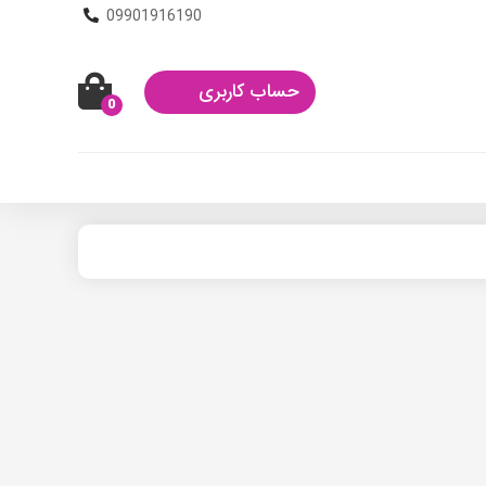
09901916190
حساب کاربری
0