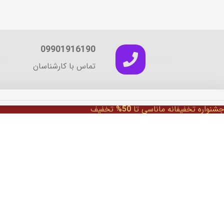
09901916190
تماس با کارشناسان
جشنواره تخفیفانه ماناسی تا
50%
تخفیف