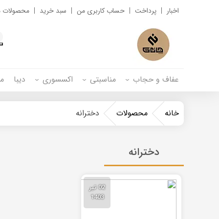
اخبار
پرداخت
حساب کاربری من
سبد خرید
محصولات م
s
h
عفاف و حجاب
مناسبتی
اکسسوری
دیبا
م
خانه
محصولات
دخترانه
دخترانه
02 تیر
1403