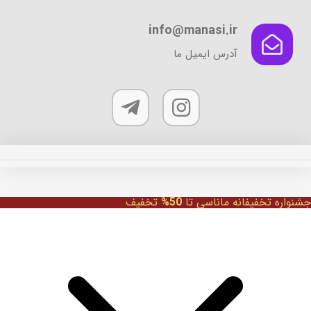
ممکن
info@manasi.ir
است
در
آدرس ایمیل ما
صفحه
محصول
انتخاب
شوند
جشنواره تخفیفانه ماناسی تا
50%
تخفیف