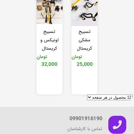
تسبیح
تسبیح
مشکی
اونیکس و
کریستال
کریستال
تومان
تومان
32,000
25,000
این
محصول
دارای
انواع
مختلفی
می
09901916190
باشد.
گزینه
تماس با کارشناسان
ها