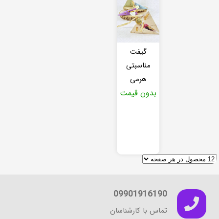
گیفت
مناسبتی
هرمی
بدون قیمت
09901916190
تماس با کارشناسان