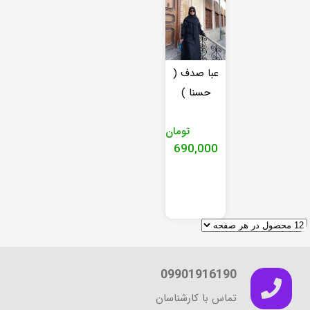
عبا صدف (
حسنا )
تومان
690,000
این
محصول
دارای
انواع
مختلفی
می
09901916190
باشد.
گزینه
تماس با کارشناسان
ها