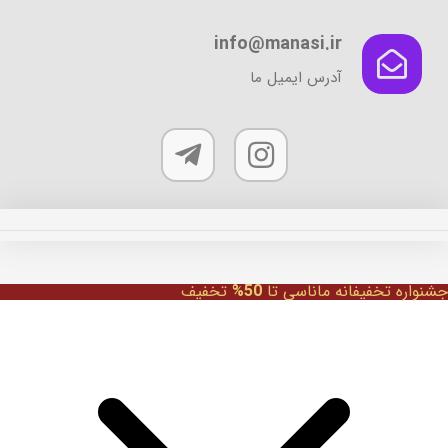
ممکن
info@manasi.ir
است
در
آدرس ایمیل ما
صفحه
محصول
انتخاب
شوند
جشنواره تخفیفانه ماناسی تا
50%
تخفیف