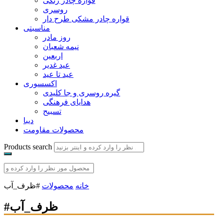
قواره چادر رنگی
روسری
قواره چادر مشکی طرح دار
مناسبتی
روز مادر
نیمه شعبان
اربعین
عید غدیر
عید تا عید
اکسسوری
گیره روسری و جا کلیدی
هدایای فرهنگی
تسبیح
دیبا
محصولات مقاومت
Products search
خانه
محصولات
#ظرف_آب
#ظرف_آب