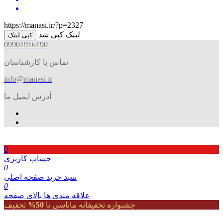
https://manasi.ir/?p=2327
لینک کپی شد
کپی لینک
09901916190
تماس با کارشناسان
info@manasi.ir
آدرس ایمیل ما
0
حساب کاربری
0
سبد خرید
صفحه اصلی
0
علاقه مندی ها
بالای صفحه
جشنواره تخفیفانه ماناسی تا
50%
تخفیف