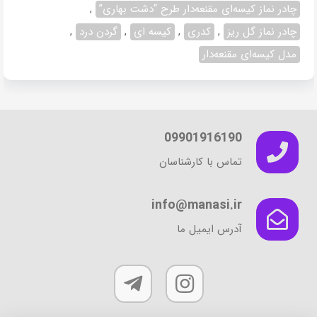
مختلفی
چادر نماز کیسه‌ای مقنعه‌دار طرح “دشت بهاری”
,
می
چادر نماز گل ریز
,
کدری
,
کیسه ای
,
گردن درد
,
باشد.
مدل کیسه‌ای مقنعه‌دار
گزینه
ها
ممکن
است
در
09901916190
صفحه
محصول
تماس با کارشناسان
انتخاب
شوند
info@manasi.ir
آدرس ایمیل ما