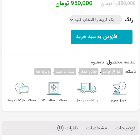
قیمت
قیمت
950,000
تومان
1,350,000
تومان
اصلی
فعلی
رنگ
تومان1,350,000
تومان950,000
بود.
است.
افزودن به سبد خرید
شناسه محصول:
نامعلوم
دسته:
انواع چادر
,
چادر نماز
,
عید تا عید
,
ویژه ها
نحویل فوری
پرداخت در محل
ضمانت اصالت کالا
ضمانت بازگشت وجه
توضیحات
مشخصات
نظرات (0)