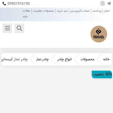
09901916190
اخبار
پرداخت
حساب کاربری من
سبد خرید
محصولات مقاومت
مقالات
خانه
چادر نماز کیسه‌ای
خانه
محصولات
انواع چادر
چادر نماز
30% تخفیف